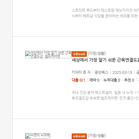
스트리트 푸드부터 레스토랑 메뉴까지전 세계
식부터 베트남 식당을 준비하는 셰프를 위한 
[가정/생활]
세상에서 가장 알기 쉬운 근육연결도
키마타 료
저
중앙북스
2025-03-18
공
대출 0/1
예약 0
누적대출 0
추천 0
국내 건강 분야 베스트셀러, 일본 내 누적 1
육연결도감 후속편‘셀프케어편’ 전격 출간!
[가정/생활]