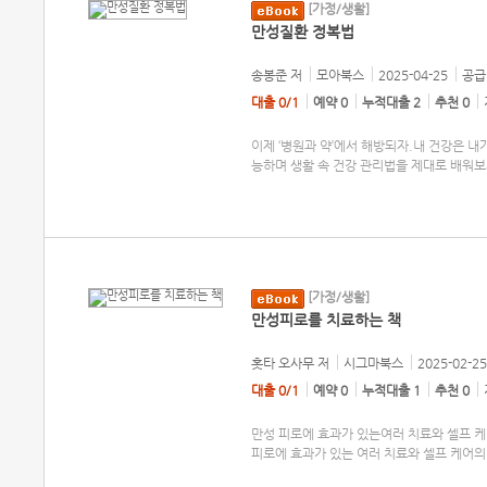
[가정/생활]
만성질환 정복법
송봉준
저
모아북스
2025-04-25
공급 
대출 0/1
예약 0
누적대출 2
추천 0
이제 ‘병원과 약’에서 해방되자.내 건강은 내
능하며 생활 속 건강 관리법을 제대로 배워
[가정/생활]
만성피로를 치료하는 책
홋타 오사무
저
시그마북스
2025-02-25
대출 0/1
예약 0
누적대출 1
추천 0
만성 피로에 효과가 있는여러 치료와 셀프 케
피로에 효과가 있는 여러 치료와 셀프 케어