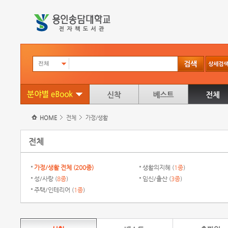
전체
HOME
전체
가정/생활
전체
가정/생활 전체 (
200종
)
생활의지혜 (
1종
)
성/사랑 (
8종
)
임신/출산 (
3종
)
주택/인테리어 (
1종
)