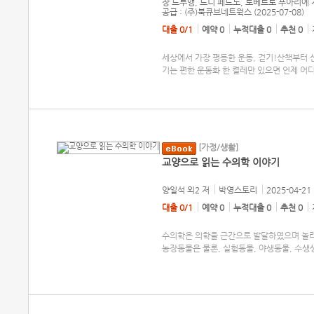
장 드루앵, 드니 페드노, 로베르토 푸아리에
공급 : (주)북큐브네트웍스 (2025-07-08)
대출 0/1
예약 0
누적대출 0
추천 0
세상에서 가장 평등한 운동, 걷기!산책부터 
기는 편한 운동화 한 켤레만 있으면 언제 어
[가정/생활]
교양으로 읽는 수의학 이야기
양일석 외2
저
박영스토리
2025-04-21
대출 0/1
예약 0
누적대출 0
추천 0
수의학은 의학을 근간으로 발달하였으며 놀라
농장동물은 물론, 실험동물, 야생동물, 수생