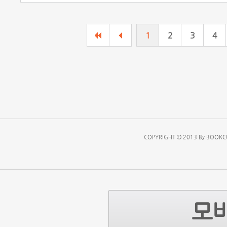
1
2
3
4
COPYRIGHT © 2013 By BOOKCU
모