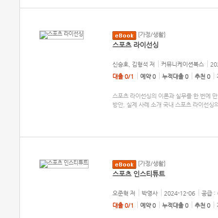
[가정/생활]
스포츠 라이선싱
신승호, 김형석
저
커뮤니케이션북스
20
대출 0/1
예약 0
누적대출 0
추천 0
스포츠 라이선싱의 이론과 실무를 한 번에 만나
방안, 실제 사례 소개 국내 스포츠 라이선싱
[가정/생활]
스포츠 인스티튜트
오준혁
저
박영사
2024-12-06
공급 :
대출 0/1
예약 0
누적대출 0
추천 0