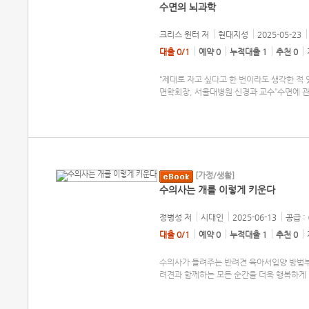
수면의 뇌과학
크리스 윈터
저
현대지성
2025-05-23
대출 0/1
예약 0
누적대출 1
추천 0
“제대로 자고 싶다고 한 번이라도 생각한 적 
면학회장, 서울대병원 신경과 교수“수면에 관
[가정/생활]
수의사는 개를 이렇게 키운다
정병성
저
시대인
2025-06-13
공급 :
대출 0/1
예약 0
누적대출 1
추천 0
수의사가 들려주는 반려견 육아서입양 방법부
려견과 함께하는 모든 순간을 더욱 행복하게 