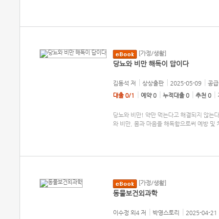
[가정/생활]
당뇨와 비만 해독이 답이다
김동석
저
상상출판
2025-05-09
공급 
대출 0/1
예약 0
누적대출 0
추천 0
당뇨와 비만! 약만 먹는다고 해결되지 않는다
와 비만, 몸과 마음을 해독함으로써 예방 및
[가정/생활]
동물보건외과학
이수정 외4
저
박영스토리
2025-04-21