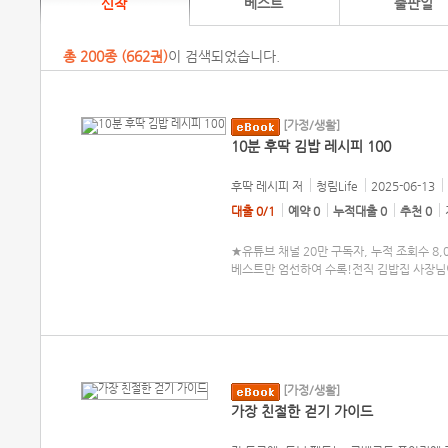
신착
베스트
출판일
총
200
종 (
662권
)
이 검색되었습니다.
[가정/생활]
10분 후딱 김밥 레시피 100
후딱 레시피
저
청림Life
2025-06-13
대출 0/1
예약 0
누적대출 0
추천 0
★유튜브 채널 20만 구독자, 누적 조회수 8,
베스트만 엄선하여 수록!전직 김밥집 사장
[가정/생활]
가장 친절한 걷기 가이드