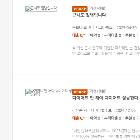
[가정/생활]
근시도 질병입니다
쿠보타 료
저
시그마북스
2025-04-30
대출 0/1
예약 0
누적대출 0
추천 0
★ 최신 근시 연구에 기반한 과학적인 눈 건강
한 일러스트 수록!‘내 눈’의 수명은 몇 살까지
[가정/생활]
다이어트 안 해야 다이어트 성공한다
김유준
저
나비의활주로
2024-12-06
대출 0/1
예약 0
누적대출 0
추천 0
“매번 실패했던 다이어트, 2025년에는 반
이유100% 성공하는 다이어트를 위한 ‘마인