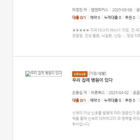
라정찬
저
쌤앤파커스
2025-03-06
공
대출 0/1
예약 0
누적대출 0
추천 0
★★★★★ 미국 FDA의 RMAT 지정, 전
관절염, 만성 통증, 뇌질환, 난임…, 정녕
[가정/생활]
우리 집에 병원이 있다
손용섭
저
바른북스
2025-04-02
공급 
대출 0/1
예약 0
누적대출 0
추천 0
신체의 이상 신호를 발병에 따라 경증인가 
책을 통해 신속히 대처하고각 과 영역별 주
학서입니다.