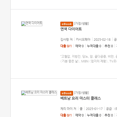
[가정/생활]
면역 다이어트
김사랑
저
카시오페아
2025-02-18
공
대출 0/1
예약 0
누적대출 0
추천 0
“고혈압, 지방간, 당뇨, 암, 골다공증, 비만
〈기분 좋은 날〉, MBN 〈엄지의 제왕〉, TV
[가정/생활]
베트남 요리 마스터 클래스
제리 마이
저
클
2025-01-17
공급 : 
대출 0/1
예약 0
누적대출 0
추천 0