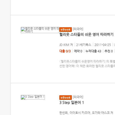
[외국어]
헐리웃 스타들의 쉬운 영어 따라하기
JD KIM
저
21세기북스
2011-04-25
대출 0/3
예약 0
누적대출 43
추천 0
〈헐리웃스타들의 쉬운영어 따라하기〉의 특별
선한 영어책! 이 책은 화려한 헐리웃 스타들
[외국어]
3 Step 일본어 1
한선희, 이이호시 카즈야, 오가와 야스코
저