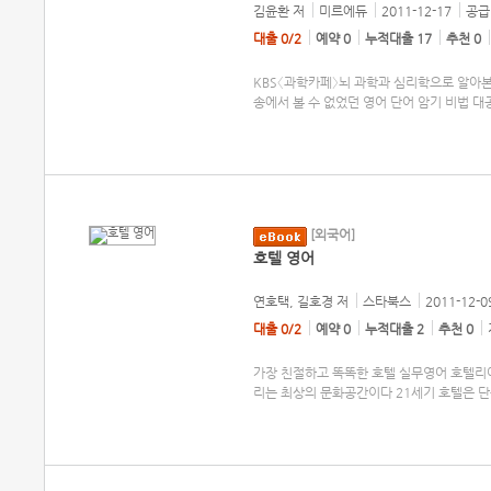
김윤환
저
미르에듀
2011-12-17
공급 
대출 0/2
예약 0
누적대출 17
추천 0
KBS〈과학카페〉뇌 과학과 심리학으로 알아본
송에서 볼 수 없었던 영어 단어 암기 비법 대
[외국어]
호텔 영어
연호택, 길호경
저
스타북스
2011-12-0
대출 0/2
예약 0
누적대출 2
추천 0
가장 친절하고 똑똑한 호텔 실무영어 호텔리
리는 최상의 문화공간이다 21세기 호텔은 