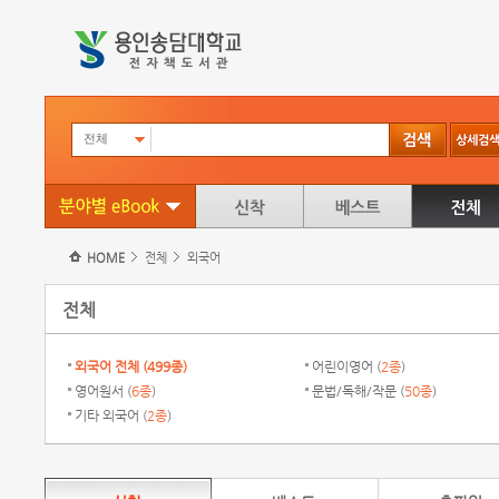
전체
HOME
전체
외국어
전체
외국어 전체 (
499종
)
어린이영어 (
2종
)
영어원서 (
6종
)
문법/독해/작문 (
50종
)
기타 외국어 (
2종
)