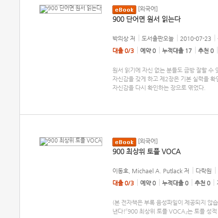
[외국어]
900 단어면 원서 읽는다
박의상
저
도서출판오늘
2010-07-23
대출 0/3
예약 0
누적대출 17
추천 0
원서 읽기에 자신 없는 분들도 금방 잘할 수
자신감을 갖게 하고 제2장은 기본 실력을 확
자신감을 다시 확인하는 장으로 엮었다.
[외국어]
900 최상위 토플 VOCA
이동호, Michael A. Putlack
저
다락원
대출 0/3
예약 0
누적대출 0
추천 0
(본 전자책은 부록 음성파일이 제공되지 않습니
낸다!『900 최상위 토플 VOCA』는 토플 성