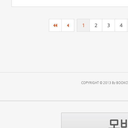
1
2
3
4
COPYRIGHT © 2013 By BOOKCU
모