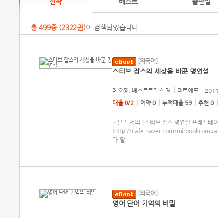
신착
베스트
출판일
총
499
종 (
2322권
)
이 검색되었습니다.
[외국어]
스티브 잡스의 세상을 바꾼 명연설
레오짱, 베스트트랜스
저
미르에듀
2011
대출 0/2
예약 0
누적대출 59
추천 0
* 본 도서의 〈스티브 잡스 명연설 프레젠테
(http://cafe.naver.com/mirbook
다.말
...
[외국어]
영어 단어 기억의 비밀