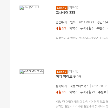
[외국어]
고사성어 333
편집부
저
안북
2011-08-23
공급 : (
대출 0/3
예약 0
누적대출 6
추천 0
직장인이 꼭 쌓아야 할 스펙고사성어 333사
[외국어]
이게 영어로 뭐야?
황숙혜
저
북큐브네트웍스
2011-08-30
대출 0/3
예약 0
누적대출 29
추천 0
‘이럴 땐 어떻게 말해야 하지?’‘이건 뭐라고
딪히는 질문이죠? 이런 질문에서 벗어나지 