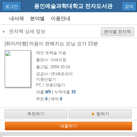
용인예술과학대학교 전자도서관
로그인
검색
내서재
분야별
이용안내
전자책 상세 정보
분야별 전자책
[
취미/여행
]
마음이 편해지는 모닝 요가 15분
제인 트렉슬
지음
출판사:
미래의창
출간일:
2004-10-16
공급사:
(주)북토피아
지원단말기 :
PC / 전용단말기
대출
0
/
5
| 누적대출
33
추천
0
| 예약
0
추천하기
★
찜하기
대출하기