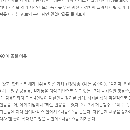
정치 사례를 재미있게 풍자했다. 쉬운 정치학 용어로 현실정치의 상황을 되짚은
치에 관심을 갖기 시작한 모든 독자를 위한 참신한 정치학 교과서가 될 것이다.
몰락을 바라는 진보의 눈이 담긴 천일야화를 들어보자.
수>에 꽂힌 이유
왔고, 팟캐스트 세계 1위를 휩쓴 가카 헌정방송 <나는 꼼수다>. “쫄지마, 씨
시 노원구 공릉동, 월계동을 지역 기반으로 하고 있는 17대 국회의원 정봉주,
평론가 김용민까지 모두 4인방이 대한민국 정치를 향해, 사회를 향해 직설적으로
민들을 “어, 이거 기발하네.”라는 반응을 보였다. 2회 3회 거듭될수록 “아주 
 퇴근길에 자차 안이나 버스 안에서 <나꼼수>를 듣는다. 자유롭게 세상을 풍자
차차 팬 층이 확대됐고 많은 시민이 <나꼼수>를 지지했다.