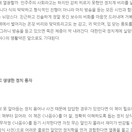
에 열광할까. 민주주의 사회라고는 하지만 감히 찌르지 못했던 정치계 비리를
습니다 식의 딱딱하고 형식적인 진행이 아니라 마치 방송을 듣는 모든 시민과 함
 뉘앙스다. 친근하고 진솔하게 정말 웃긴 보수의 비화를 마음껏 드러내며 거
계에서 벌어지는 온갖 비리와 맞닥트리고도 눈 감고, 귀 막으며, 입 닫는 풍토
 그러니 방송을 듣고 있으면 묵은 체증이 싹 내려간다. 대한민국 정치계에 실
수>의 맹활약은 앞으로도 기대된다.
고 생생한 정치 풍자
작 못 알아듣는 정치 용어나 사건 때문에 답답한 경우가 있었다면 이 책이 필요하
 책부터 읽어라. 이 책은 <나꼼수>를 더 잘, 정확히 이해하도록 돕는 정치 상
 무작정 <나꼼수>를 듣기 시작한다면 자칫 무슨 말인지 몰라서 재미가 반감될 
 상식 사전》으로 어려운 줄로만 알았던 정치학을 먼저 경험한다면 열풍을 몰고 