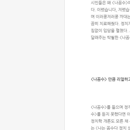
시민들은 왜 <나꼼수>
다. 이랬습니다, 저랬
며 이러쿵저러쿵 까대는
끔히 치료해줬다. 정치
침없이 입담을 펼쳤다.
달래주는 탁월한 <나꼼
<나꼼수> 만큼 리얼하
<나꼼수>를 들으며 정
수>를 듣지 못했다면 이
정치학 개론도 모른 채
는 《나는 꼼수다 정치