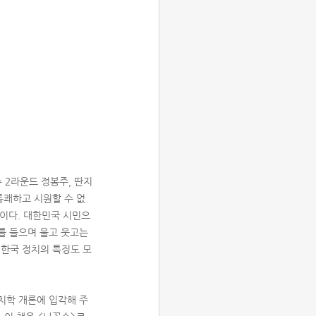
수 2라운드 정봉주, 딴지
통쾌하고 시원할 수 없
문이다. 대한민국 시민으
를 들으며 울고 웃고는
 한국 정치의 특징도 모
치학 개론에 입각해 주