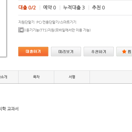
대출
0/2
예약
0
누적대출
3
추천
0
지원단말기 :
PC/전용단말기/스마트기기
듣기기능(TTS)지원(모바일에서만 이용 가능)
자소개
목차
서평
치학 교과서