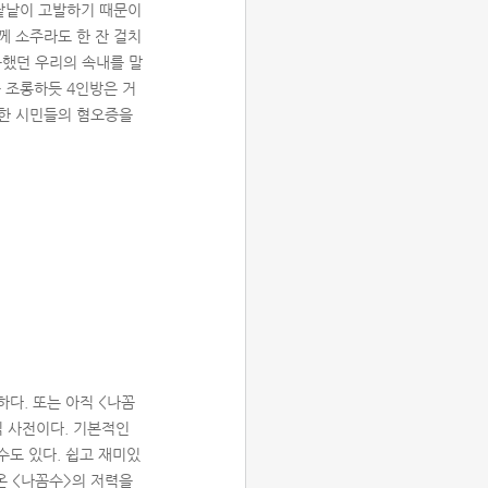
 낱낱이 고발하기 때문이
께 소주라도 한 잔 걸치
북했던 우리의 속내를 말
를 조롱하듯 4인방은 거
망한 시민들의 혐오증을
다. 또는 아직 <나꼼
식 사전이다. 기본적인
수도 있다. 쉽고 재미있
온 <나꼼수>의 저력을