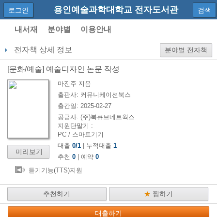
용인예술과학대학교 전자도서관
로그인
검색
내서재
분야별
이용안내
전자책 상세 정보
분야별 전자책
[
문화/예술
]
예술디자인 논문 작성
마진주
지음
출판사:
커뮤니케이션북스
출간일:
2025-02-27
공급사:
(주)북큐브네트웍스
지원단말기 :
PC / 스마트기기
대출
0
/
1
| 누적대출
1
미리보기
추천
0
| 예약
0
듣기기능(TTS)지원
추천하기
★
찜하기
대출하기